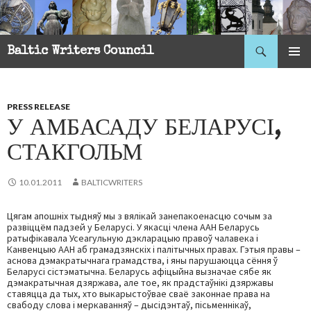
Search
Baltic Writers Council
SKIP
PRIMAR
TO
MENU
CONTENT
PRESS RELEASE
У АМБАСАДУ БЕЛАРУСІ,
СТАКГОЛЬМ
10.01.2011
BALTICWRITERS
Цягам апошніх тыдняў мы з вялікай занепакоенасцю сочым за
развіццём падзей у Беларусі. У якасці члена ААН Беларусь
ратыфікавала Усеагульную дэкларацыю правоў чалавека і
Канвенцыю ААН аб грамадзянскіх і палітычных правах. Гэтыя правы –
аснова дэмакратычнага грамадства, і яны парушаюцца сёння ў
Беларусі сістэматычна. Беларусь афіцыйна вызначае сябе як
дэмакратычная дзяржава, але тое, як прадстаўнікі дзяржавы
ставяцца да тых, хто выкарыстоўвае сваё законнае права на
свабоду слова і меркаванняў – дысідэнтаў, пісьменнікаў,