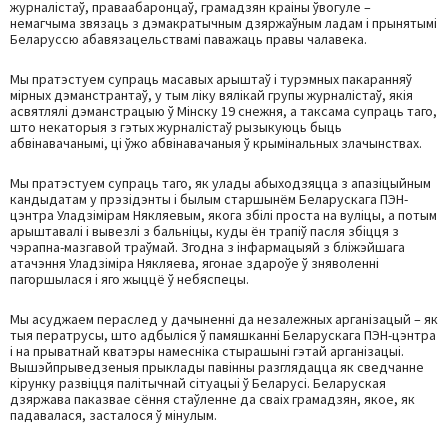
журналістаў, праваабаронцаў, грамадзян краіны ўвогуле –
немагчыма звязаць з дэмакратычным дзяржаўным ладам і прынятымі
Беларуссю абавязацельствамі паважаць правы чалавека.
Мы пратэстуем супраць масавых арыштаў і турэмных пакаранняў
мірных дэманстрантаў, у тым ліку вялікай групы журналістаў, якія
асвятлялі дэманстрацыю ў Мінску 19 снежня, а таксама супраць таго,
што некаторыя з гэтых журналістаў рызыкуюць быць
абвінавачанымі, ці ўжо абвінавачаныя ў крымінальных злачынствах.
Мы пратэстуем супраць таго, як улады абыходзяцца з апазіцыйным
кандыдатам у прэзідэнты і былым старшынём Беларускага ПЭН-
цэнтра Уладзімірам Някляевым, якога збілі проста на вуліцы, а потым
арыштавалі і вывезлі з бальніцы, куды ён трапіў пасля збіцця з
чэрапна-мазгавой траўмай. Згодна з інфармацыяй з бліжэйшага
атачэння Уладзіміра Някляева, ягонае здароўе ў зняволенні
пагоршылася і яго жыццё ў небяспецы.
Мы асуджаем пераслед у дачыненні да незалежных арганізацый – як
тыя ператрусы, што адбыліся ў памяшканні Беларускага ПЭН-цэнтра
і на прыватнай кватэры намесніка стырашыні гэтай арганізацыі.
Вышэйпрыведзеныя прыклады павінны разглядацца як сведчанне
кірунку развіцця палітычнай сітуацыі ў Беларусі. Беларуская
дзяржава паказвае сёння стаўленне да сваіх грамадзян, якое, як
падавалася, засталося ў мінулым.