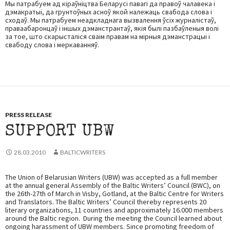
Мы патрабуем ад кіраўніцтва Беларусі павагі да правоў чалавека і
дэмакратыі, да грунтоўных асноў якой належаць свабода слова і
сходаў. Мы патрабуем неадкладнага вызвалення ўсіх журналістаў,
праваабаронцаў і іншых дэманстрантаў, якія былі пазбаўленыя волі
за тое, што скарысталіся сваім правам на мірныя дэманстрацыі і
свабоду слова і меркаванняў.
PRESS RELEASE
SUPPORT UBW
28.03.2010
BALTICWRITERS
The Union of Belarusian Writers (UBW) was accepted as a full member
at the annual general Assembly of the Baltic Writers’ Council (BWC), on
the 26th-27th of March in Visby, Gotland, at the Baltic Centre for Writers
and Translators. The Baltic Writers’ Council thereby represents 20
literary organizations, 11 countries and approximately 16.000 members
around the Baltic region. During the meeting the Council learned about
ongoing harassment of UBW members. Since promoting freedom of