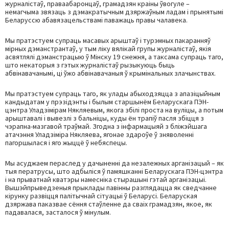
журналістаў, праваабаронцаў, грамадзян краіны ўвогуле –
немагчыма звязаць з дэмакратычным дзяржаўным ладам і прынятымі
Беларуссю абавязацельствамі паважаць правы чалавека.
Мы пратэстуем супраць масавых арыштаў і турэмных пакаранняў
мірных дэманстрантаў, у тым ліку вялікай групы журналістаў, якія
асвятлялі дэманстрацыю ў Мінску 19 снежня, а таксама супраць таго,
што некаторыя з гэтых журналістаў рызыкуюць быць
абвінавачанымі, ці ўжо абвінавачаныя ў крымінальных злачынствах.
Мы пратэстуем супраць таго, як улады абыходзяцца з апазіцыйным
кандыдатам у прэзідэнты і былым старшынём Беларускага ПЭН-
цэнтра Уладзімірам Някляевым, якога збілі проста на вуліцы, а потым
арыштавалі і вывезлі з бальніцы, куды ён трапіў пасля збіцця з
чэрапна-мазгавой траўмай. Згодна з інфармацыяй з бліжэйшага
атачэння Уладзіміра Някляева, ягонае здароўе ў зняволенні
пагоршылася і яго жыццё ў небяспецы.
Мы асуджаем пераслед у дачыненні да незалежных арганізацый – як
тыя ператрусы, што адбыліся ў памяшканні Беларускага ПЭН-цэнтра
і на прыватнай кватэры намесніка стырашыні гэтай арганізацыі.
Вышэйпрыведзеныя прыклады павінны разглядацца як сведчанне
кірунку развіцця палітычнай сітуацыі ў Беларусі. Беларуская
дзяржава паказвае сёння стаўленне да сваіх грамадзян, якое, як
падавалася, засталося ў мінулым.