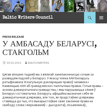
Search
Baltic Writers Council
SKIP
PRIMAR
TO
MENU
CONTENT
PRESS RELEASE
У АМБАСАДУ БЕЛАРУСІ,
СТАКГОЛЬМ
10.01.2011
BALTICWRITERS
Цягам апошніх тыдняў мы з вялікай занепакоенасцю сочым за
развіццём падзей у Беларусі. У якасці члена ААН Беларусь
ратыфікавала Усеагульную дэкларацыю правоў чалавека і
Канвенцыю ААН аб грамадзянскіх і палітычных правах. Гэтыя правы –
аснова дэмакратычнага грамадства, і яны парушаюцца сёння ў
Беларусі сістэматычна. Беларусь афіцыйна вызначае сябе як
дэмакратычная дзяржава, але тое, як прадстаўнікі дзяржавы
ставяцца да тых, хто выкарыстоўвае сваё законнае права на
свабоду слова і меркаванняў – дысідэнтаў, пісьменнікаў,